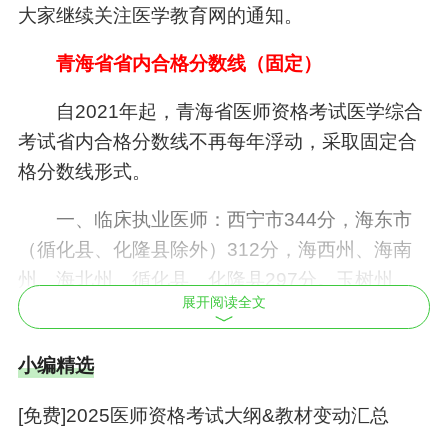
大家继续关注医学教育网的通知。
青海省省内合格分数线（固定）
自2021年起，青海省医师资格考试医学综合
考试省内合格分数线不再每年浮动，采取固定合
格分数线形式。
一、临床执业医师：西宁市344分，海东市
（循化县、化隆县除外）312分，海西州、海南
州、海北州、循化县、化隆县297分。玉树州、
展开阅读全文
果洛州、黄南州267分。
二、临床执业助理医师：西宁市159分，海
小编精选
东市（循化县、化隆县除外）155分，海西州、
[免费]2025医师资格考试大纲&教材变动汇总
海南州、海北州、循化县、化隆县151分，玉树
州、果洛州、黄南州121分。