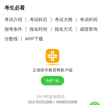
考生必看
以上分享的“2022年医师资格二试考试合格分
考试介绍
考试科目
考试大纲
考试时间
数线（青海）”内容，由医学教育网小编搜集整
理，如果您觉得对您有所帮助，可以分享给朋
报考条件
报名时间
报名方式
成绩查询
友。想了解更多医学考试信息、复习资料、备考
分数线
APP下载
干货请关注医学教育网。
正保医学教育网客户端
免费下载
24小时咨询电话：
010-82311666
/
4006501888