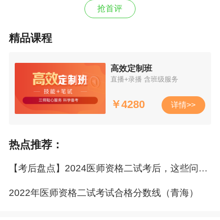
抢首评
十一、乡村全科执业助理医师：161分。
精品课程
除上述类别外，其他类别执行国家统一合格
分数线。
高效定制班
直播+录播 含班级服务
热点关注：
￥
4280
详情>>
一个月如何考过2022执业医师？强！强！
强！攻略来了！
热点推荐：
破局冲刺 决战二试！2022年医师资格笔试考
试《二试考前急救班》全新上线！
【考后盘点】2024医师资格二试考后，这些问题你一定要关注！
2022年医师资格二试考试合格分数线（青海）