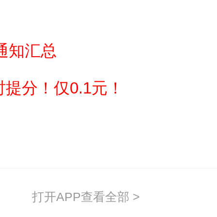
、报名确认和资格审核）
通知汇总
提分！仅0.1元！
才交流服务中心（以下简称我中
打开APP查看全部 >