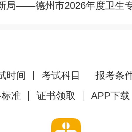
新局——德州市2026年度卫生
方式等信息
，详见2026年各考
区
：考生须按照考区、考点考试
试时间
考试科目
报考条
明材料进行现场确认。经现场确
格标准
证书领取
APP下载
认的，视为主动放弃本次考试
。
区
（仅限天津、上海、新疆兵团