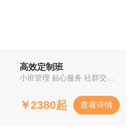
改密码，也可在小程序端使用
无法登录的，请联系所在考点
高效定制班
小班管理 贴心服务 社群交流 直播互动
需修改请查看《考生申请修改/
￥
2380起
查看详情
择考试项目进行报名。
一个微