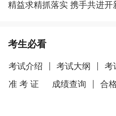
精益求精抓落实 携手共进开
1.
各地报名确认时间、地点、
2.注意事项：
考生必看
（1）
采用现场确认方式的考
考试介绍
考试大纲
考
间内携带报名申请表和相关证
准 考 证
成绩查询
合
进行修改。
逾期未进行现场确
（2）
采用线上确认方式的考