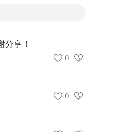
基本信息维护（包括上传基本照
选择考试项目→选择省份→填写
海、新疆兵团考区，其他考区无
谢分享！
0
或证件号码登录考生管理平台，
0
别提示”内容，确保填报信息真实