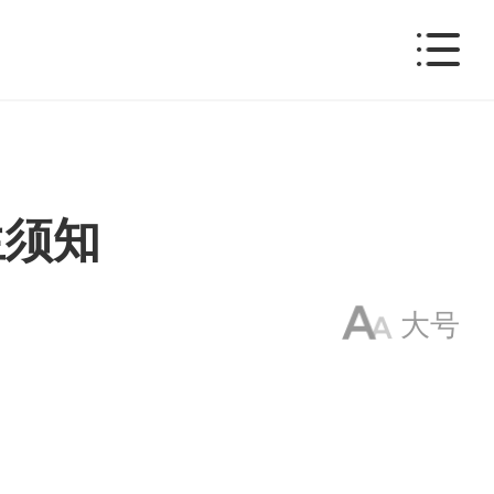
生须知
大号