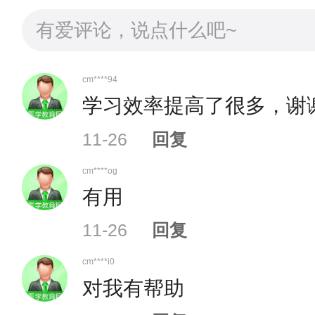
3.流程：用户注册、登录→
定与关注）→进入网上报名→
片→上传材料（
仅限天津、上
cm****94
学习效率提高了很多，谢
名申请表。
11-26
回复
4.注意事项：
cm****og
有用
（1）请使用注册过的用户名
11-26
回复
cm****i0
（2）注册前请认真阅读“特
对我有帮助