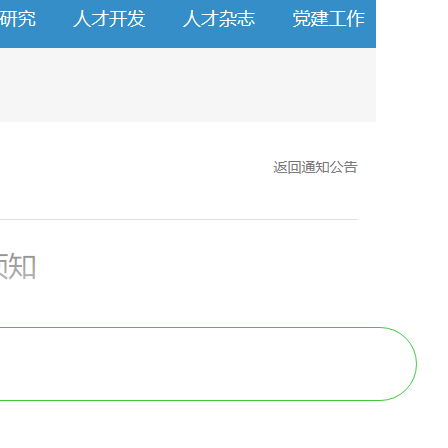
8、19、25、26日举行，为确保
指导&常见问题解答>
）