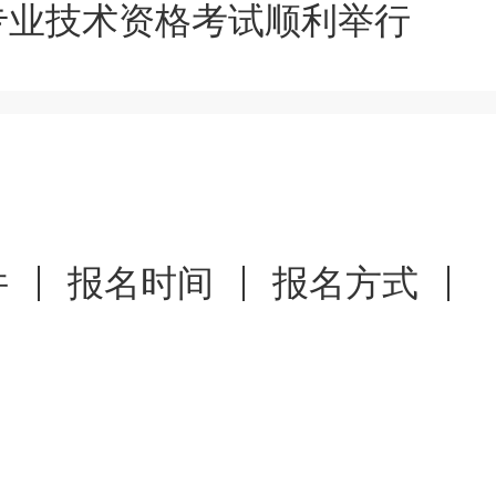
专业技术资格考试顺利举行
区通知（
点击查看
）。
管理机构通知要求，在规定时
件
报名时间
报名方式
认后，考生无法再对报名信息
）：提交报名信息后请考生密