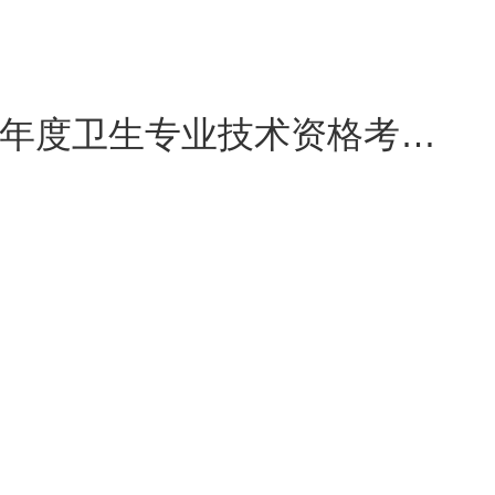
。
进行修改，修改后须重新提交
关于西安考点开展符合新冠肺炎疫情防控一线考生申报2026年度卫生专业技术资格考试省级证书工作的通知
一致，否则无法进行报名确
在提交报名信息前，按照所在