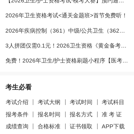
【2026卫生/护士资格考试·模考大赛】预约通道已开启！
↓
扫码领资料↓
2026年卫生资格考试<通关金题班>首节免费听！
2026年疾病控制（361）中级/公共卫生（362）中级《通关金题班》全程直播，秦枫老师亲授 ！
3人拼团仅需0.1元！2026卫生资格《黄金备考刷题包》冲刺抢分！
免费！2026年卫生/护士资格刷题小程序【医考爱打卡】上线啦！
考生必看
考试介绍
考试大纲
考试时间
考试科目
报考条件
报名时间
报名方式
准 考 证
成绩查询
合格标准
证书领取
APP下载