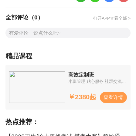
以内科主治为例，比如这张「四种常见心脏瓣膜
病杂音性质的对比表」：
全部评论（
0
）
打开APP查看全部 >
再比如，
「
肾前性AKI与ATN的鉴别
表」
、
「
糖代
谢分类
表」、
「
头痛
的分类及鉴别表
」……
精品课程
每一张，都是命题人最爱挖坑的地方！
高效定制班
现在，全给你整理好了！可打印、可随身看，通
小班管理 贴心服务 社群交流 直播互动
勤/值班碎片时间都能背！
￥
2380起
查看详情
（
部分辅导示例
）
热点推荐：
限时特惠中，3人拼团，仅需0.1元！