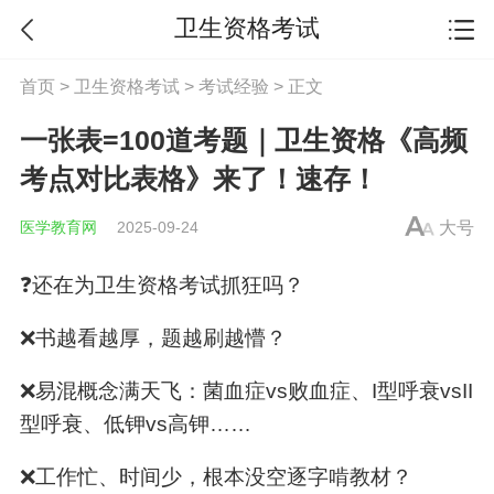
卫生资格考试
首页
>
卫生资格考试
>
考试经验
> 正文
一张表=100道考题｜卫生资格《高频
考点对比表格》来了！速存！
医学教育网
2025-09-24
大号
❓️还在为
卫生资格
考试抓狂吗？
❌️书越看越厚，题越刷越懵？
❌️易混概念满天飞：菌血症vs败血症、I型呼衰vsII
型呼衰、低钾vs高钾……
❌️工作忙、时间少，根本没空逐字啃教材？