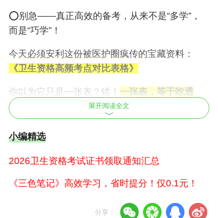
⭕️别急——真正高效的备考，从来不是“多学”，
而是“巧学”！
今天必须安利这份被医护圈疯传的宝藏资料：
《
卫生资格
高频考点对比表格》
你以为它只是一张表？
错！
一张表，等于吃透
100道考题考点
！
展开阅读全文
✅️所有内容源自近5年考题大数据分析
小编精选
✅️精选【高频+易混+易错】核心知识点
2026卫生资格考试证书领取通知汇总
✅️用“对比表格”形式呈现，差异一目了然
《三色笔记》高效学习，省时提分！仅0.1元！
✅️背一遍，胜过盲目刷题三小时！
分享：